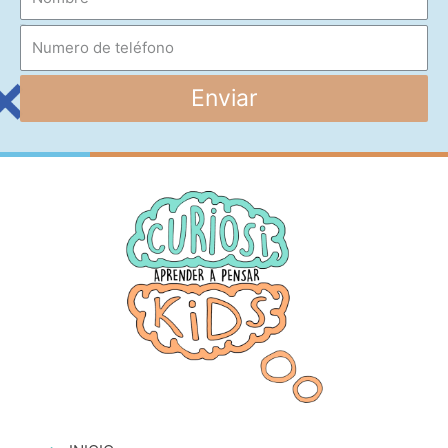
Teléfono
Enviar